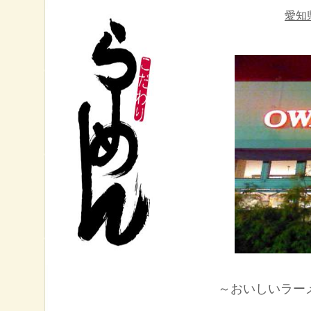
愛知
～
おいしいラー